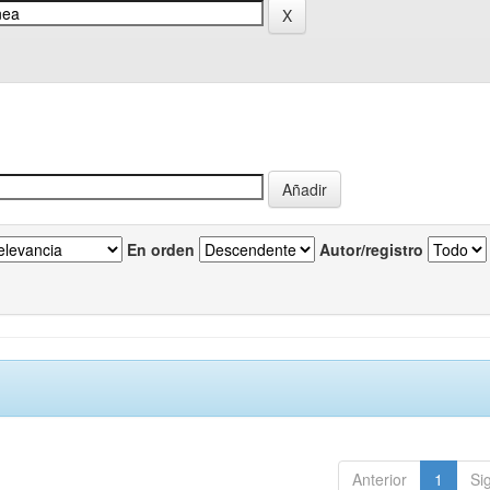
En orden
Autor/registro
Anterior
1
Si