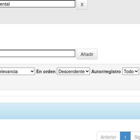
En orden
Autor/registro
Anterior
1
Si