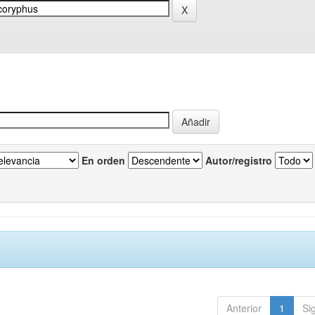
En orden
Autor/registro
Anterior
1
Si