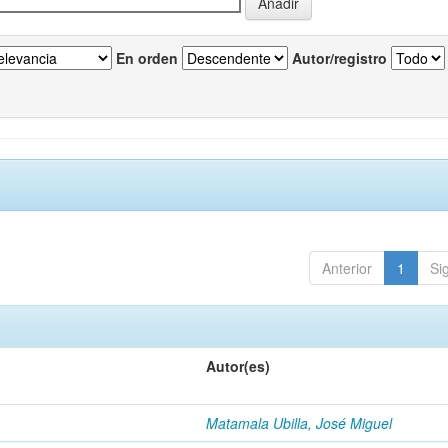
En orden
Autor/registro
Anterior
1
Si
Autor(es)
Matamala Ubilla, José Miguel