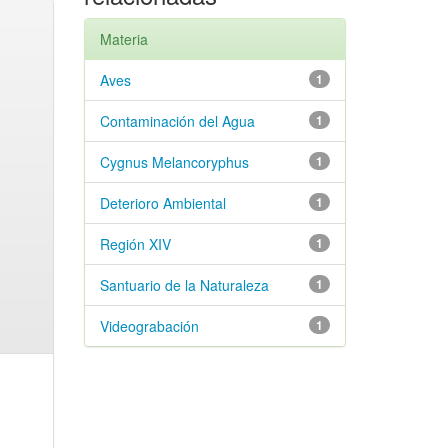
Materia
Aves
1
Contaminación del Agua
1
Cygnus Melancoryphus
1
Deterioro Ambiental
1
Región XIV
1
Santuario de la Naturaleza
1
Videograbación
1