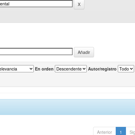
En orden
Autor/registro
Anterior
1
Si