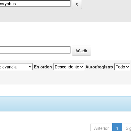
En orden
Autor/registro
Anterior
1
Si