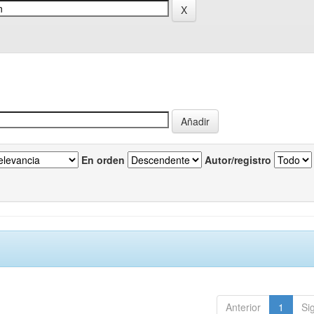
En orden
Autor/registro
Anterior
1
Si