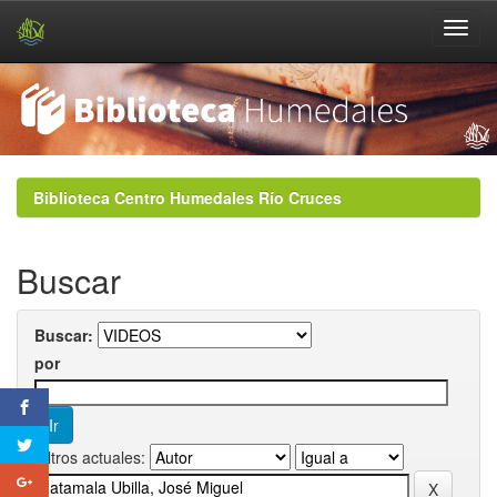
Skip
navigation
Biblioteca Centro Humedales Río Cruces
Buscar
Buscar:
por
Filtros actuales: