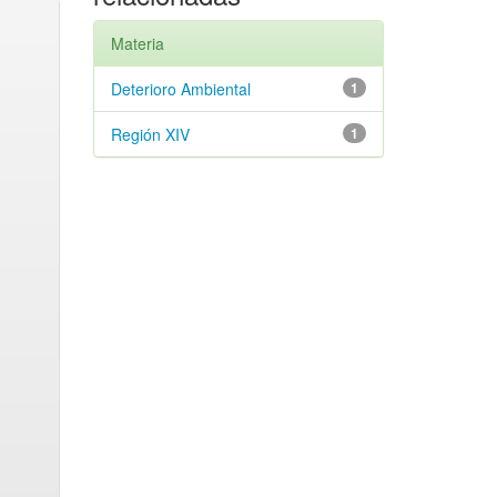
Materia
Deterioro Ambiental
1
Región XIV
1