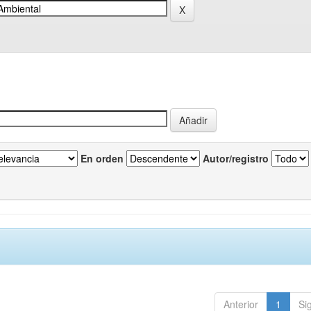
En orden
Autor/registro
Anterior
1
Si