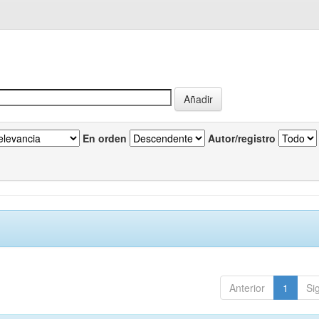
En orden
Autor/registro
Anterior
1
Si