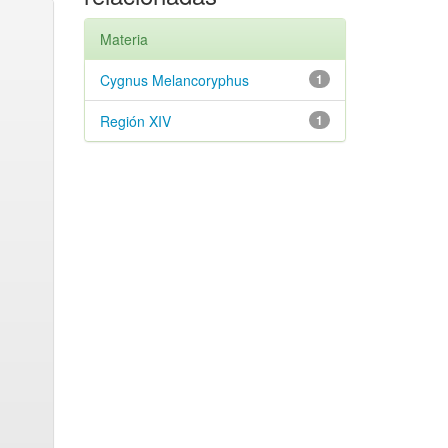
Materia
Cygnus Melancoryphus
1
Región XIV
1