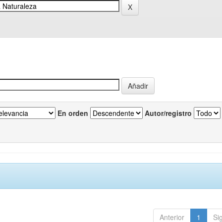
En orden
Autor/registro
Anterior
1
Si