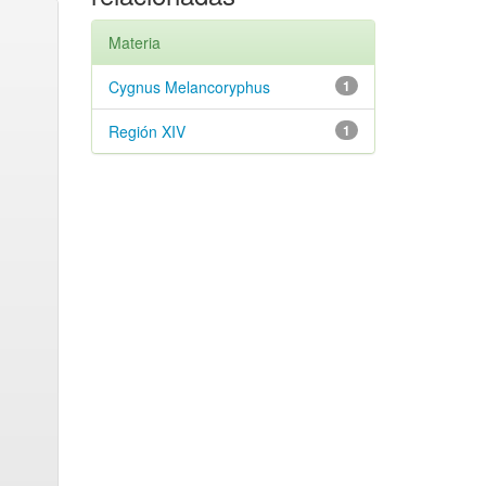
Materia
Cygnus Melancoryphus
1
Región XIV
1