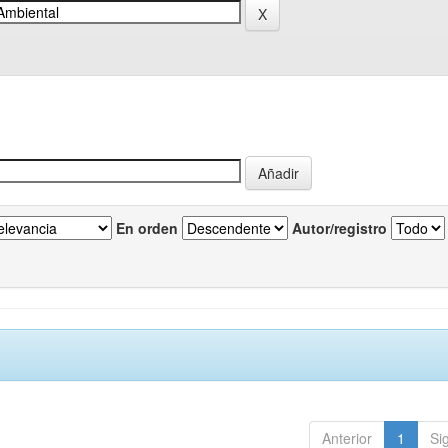
En orden
Autor/registro
Anterior
1
Si