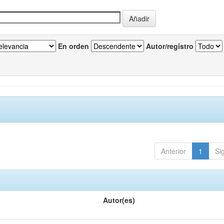
En orden
Autor/registro
Anterior
1
Si
Autor(es)