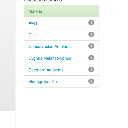
Materia
Aves
1
Chile
1
Conservación Ambiental
1
Cygnus Melancoryphus
1
Deterioro Ambiental
1
Videograbación
1