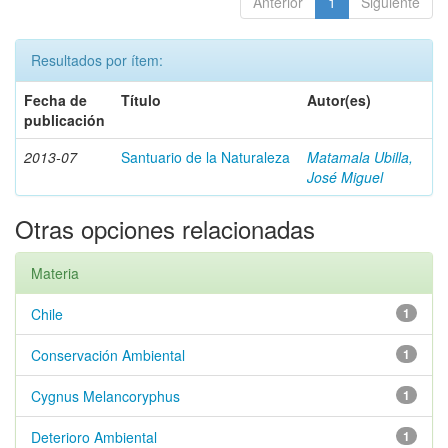
Anterior
1
Siguiente
Resultados por ítem:
Fecha de
Título
Autor(es)
publicación
2013-07
Santuario de la Naturaleza
Matamala Ubilla,
José Miguel
Otras opciones relacionadas
Materia
Chile
1
Conservación Ambiental
1
Cygnus Melancoryphus
1
Deterioro Ambiental
1