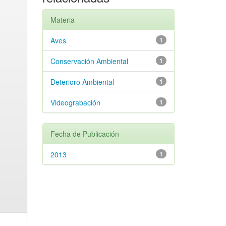
Materia
Aves
1
Conservación Ambiental
1
Deterioro Ambiental
1
Videograbación
1
Fecha de Publicación
2013
1