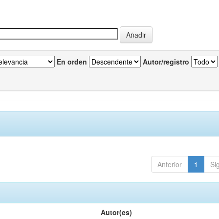
En orden
Autor/registro
Anterior
1
Si
Autor(es)