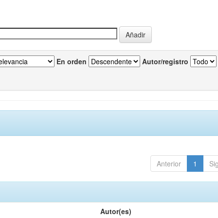
En orden
Autor/registro
Anterior
1
Si
Autor(es)