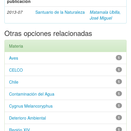
publicación
2013-07
Santuario de la Naturaleza
Matamala Ubilla,
José Miguel
Otras opciones relacionadas
Materia
Aves
1
CELCO
1
Chile
1
Contaminación del Agua
1
Cygnus Melancoryphus
1
Deterioro Ambiental
1
Región XIV
1