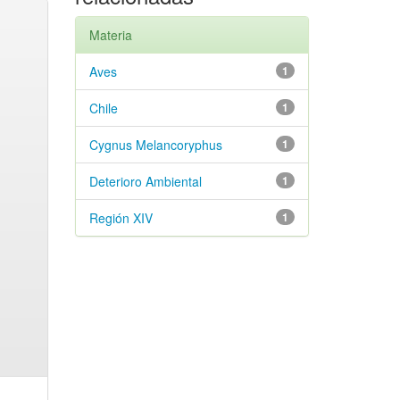
Materia
Aves
1
Chile
1
Cygnus Melancoryphus
1
Deterioro Ambiental
1
Región XIV
1