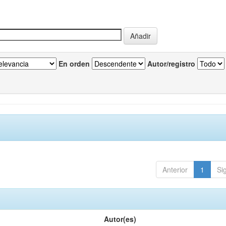
En orden
Autor/registro
Anterior
1
Si
Autor(es)