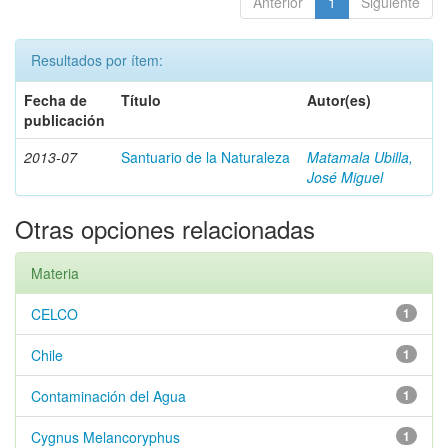
Anterior
1
Siguiente
Resultados por ítem:
Fecha de
Título
Autor(es)
publicación
2013-07
Santuario de la Naturaleza
Matamala Ubilla,
José Miguel
Otras opciones relacionadas
Materia
CELCO
1
Chile
1
Contaminación del Agua
1
Cygnus Melancoryphus
1