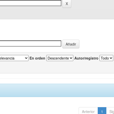
En orden
Autor/registro
Anterior
1
Si