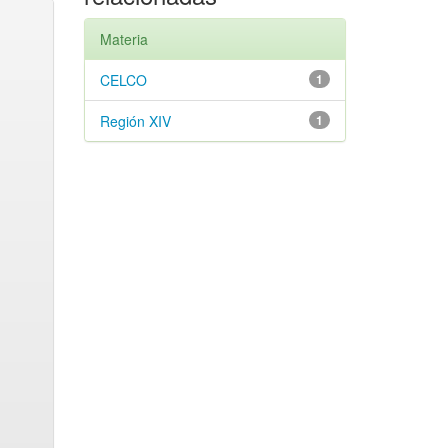
Materia
CELCO
1
Región XIV
1