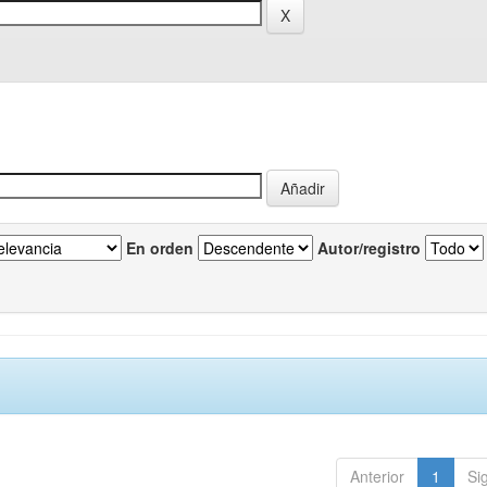
En orden
Autor/registro
Anterior
1
Si