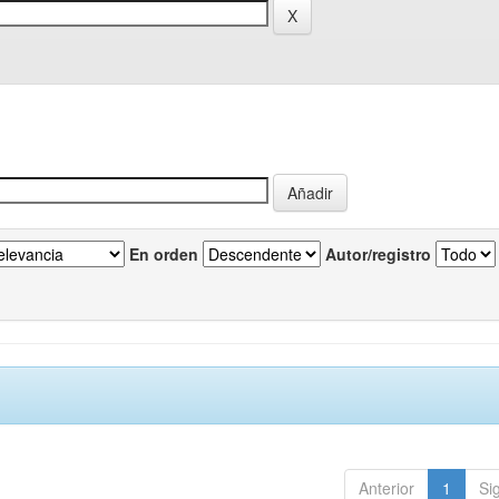
En orden
Autor/registro
Anterior
1
Si