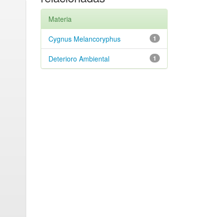
Materia
Cygnus Melancoryphus
1
Deterioro Ambiental
1