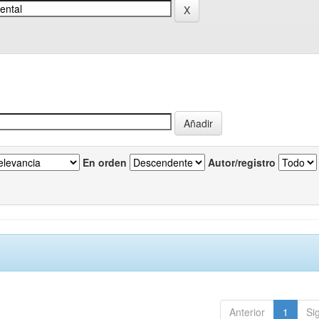
En orden
Autor/registro
Anterior
1
Si