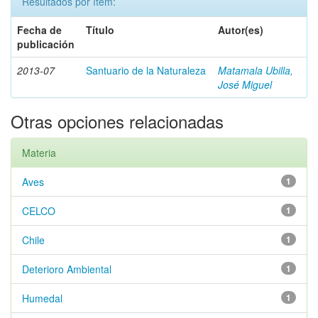
Resultados por ítem:
Fecha de
Título
Autor(es)
publicación
2013-07
Santuario de la Naturaleza
Matamala Ubilla,
José Miguel
Otras opciones relacionadas
Materia
Aves
1
CELCO
1
Chile
1
Deterioro Ambiental
1
Humedal
1