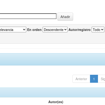
En orden
Autor/registro
Anterior
1
Si
Autor(es)