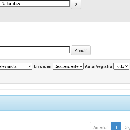
En orden
Autor/registro
Anterior
1
Si