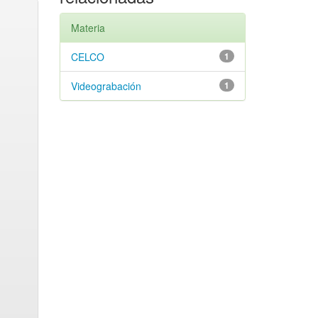
Materia
CELCO
1
Videograbación
1