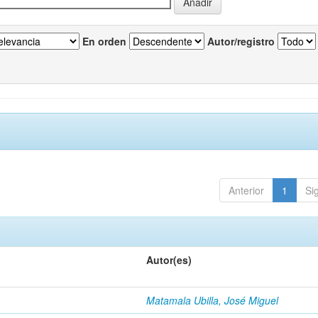
En orden
Autor/registro
Anterior
1
Si
Autor(es)
Matamala Ubilla, José Miguel