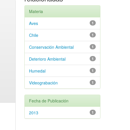
Materia
Aves
1
Chile
1
Conservación Ambiental
1
Deterioro Ambiental
1
Humedal
1
Videograbación
1
Fecha de Publicación
2013
1