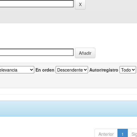
En orden
Autor/registro
Anterior
1
Si