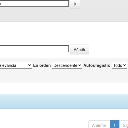
En orden
Autor/registro
Anterior
1
Si