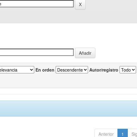
En orden
Autor/registro
Anterior
1
Si