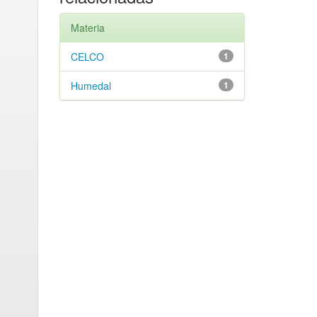
Materia
CELCO
1
Humedal
1