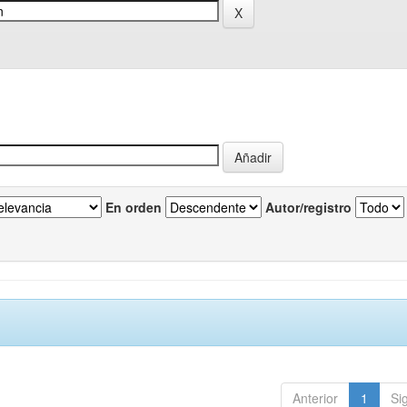
En orden
Autor/registro
Anterior
1
Si