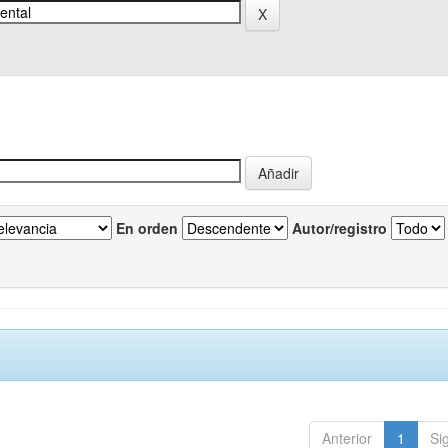
En orden
Autor/registro
Anterior
1
Si