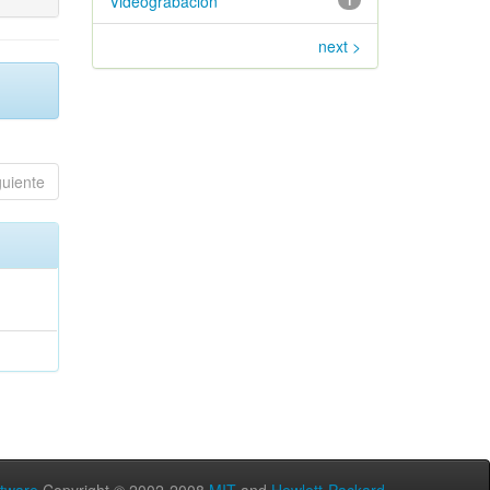
Videograbación
1
next >
guiente