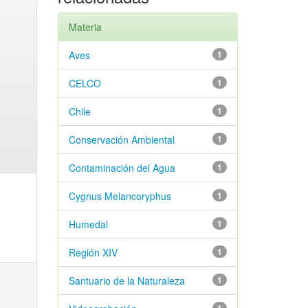
Materia
Aves
1
CELCO
1
Chile
1
Conservación Ambiental
1
Contaminación del Agua
1
Cygnus Melancoryphus
1
Humedal
1
Región XIV
1
Santuario de la Naturaleza
1