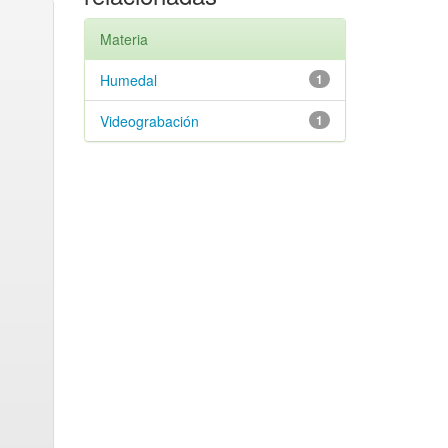
Materia
Humedal
1
Videograbación
1