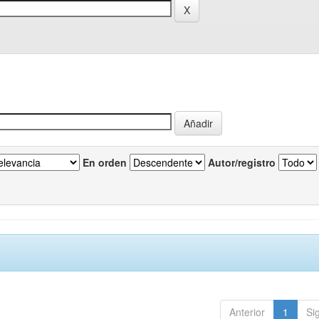
En orden
Autor/registro
Anterior
1
Si