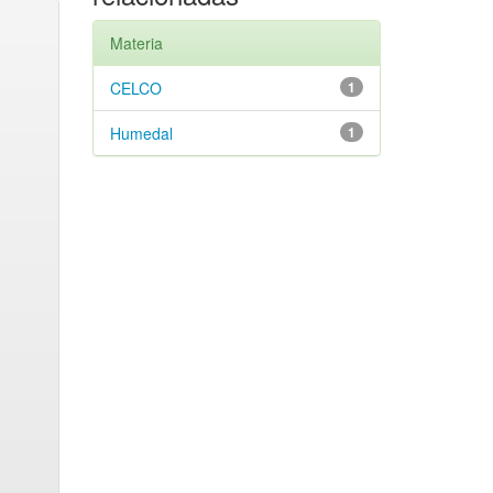
Materia
CELCO
1
Humedal
1