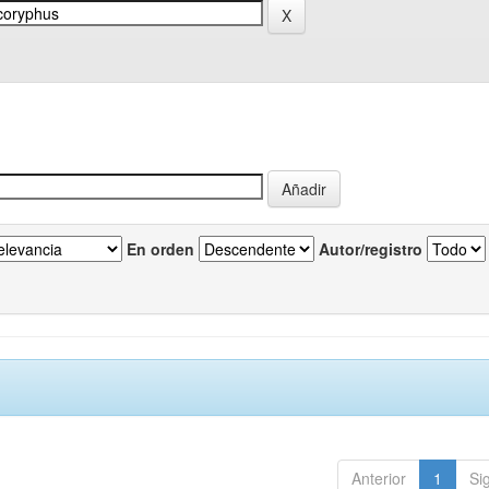
En orden
Autor/registro
Anterior
1
Si