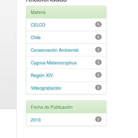
Materia
CELCO
1
Chile
1
Conservación Ambiental
1
Cygnus Melancoryphus
1
Región XIV
1
Videograbación
1
Fecha de Publicación
2013
1