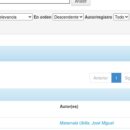
En orden
Autor/registro
Anterior
1
Si
Autor(es)
Matamala Ubilla, José Miguel