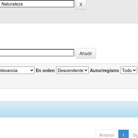
En orden
Autor/registro
Anterior
1
Si