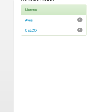
Materia
Aves
1
CELCO
1