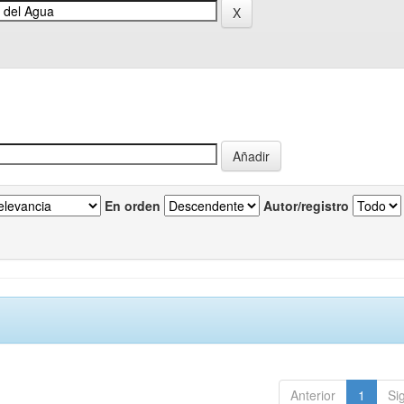
En orden
Autor/registro
Anterior
1
Si