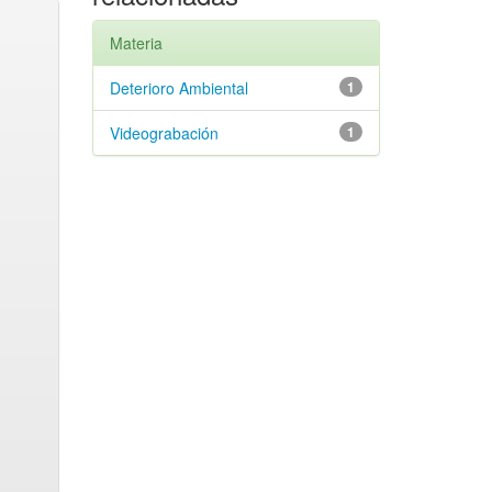
Materia
Deterioro Ambiental
1
Videograbación
1