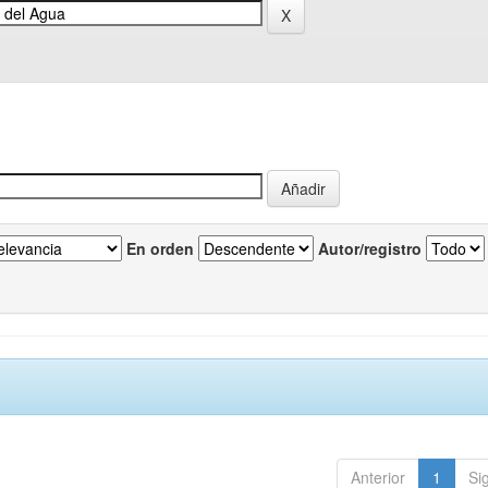
En orden
Autor/registro
Anterior
1
Si