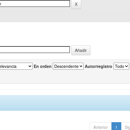
En orden
Autor/registro
Anterior
1
Si