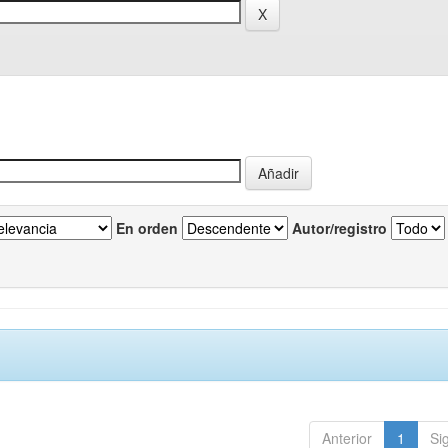
En orden
Autor/registro
Anterior
1
Si