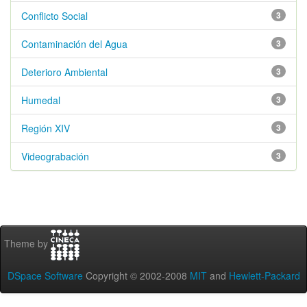
Conflicto Social
3
Contaminación del Agua
3
Deterioro Ambiental
3
Humedal
3
Región XIV
3
Videograbación
3
Theme by
DSpace Software
Copyright © 2002-2008
MIT
and
Hewlett-Packard