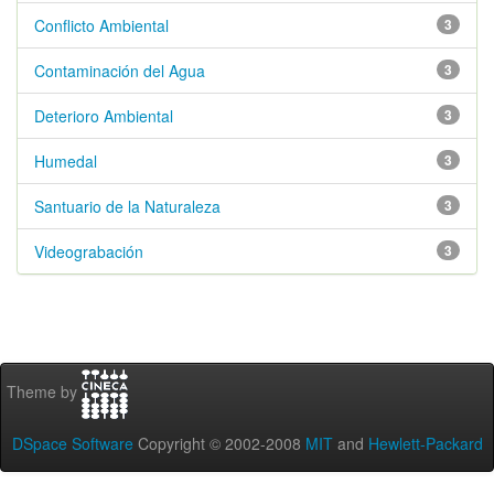
Conflicto Ambiental
3
Contaminación del Agua
3
Deterioro Ambiental
3
Humedal
3
Santuario de la Naturaleza
3
Videograbación
3
Theme by
DSpace Software
Copyright © 2002-2008
MIT
and
Hewlett-Packard