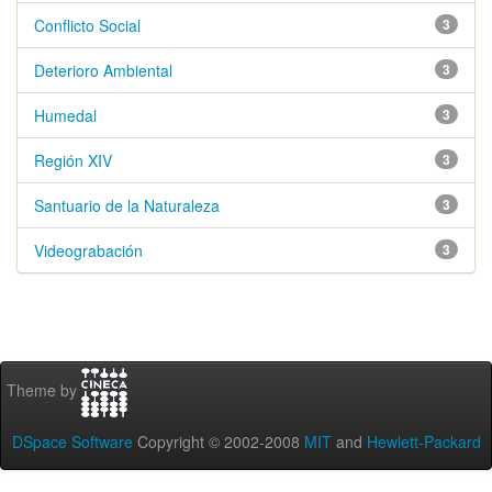
Conflicto Social
3
Deterioro Ambiental
3
Humedal
3
Región XIV
3
Santuario de la Naturaleza
3
Videograbación
3
Theme by
DSpace Software
Copyright © 2002-2008
MIT
and
Hewlett-Packard