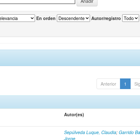
En orden
Autor/registro
Anterior
1
Si
Autor(es)
Sepúlveda Luque, Claudia
;
Garrido Ba
Jorge