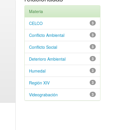
Materia
CELCO
3
Conflicto Ambiental
3
Conflicto Social
3
Deterioro Ambiental
3
Humedal
3
Región XIV
3
Videograbación
3