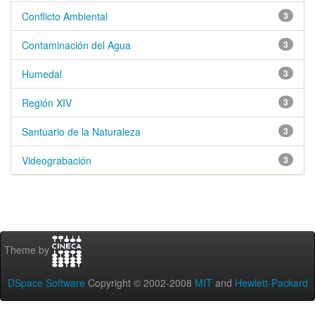
Conflicto Ambiental
3
Contaminación del Agua
3
Humedal
3
Región XIV
3
Santuario de la Naturaleza
3
Videograbación
3
Theme by
DSpace Software
Copyright © 2002-2008
MIT
and
Hewlett-Packard