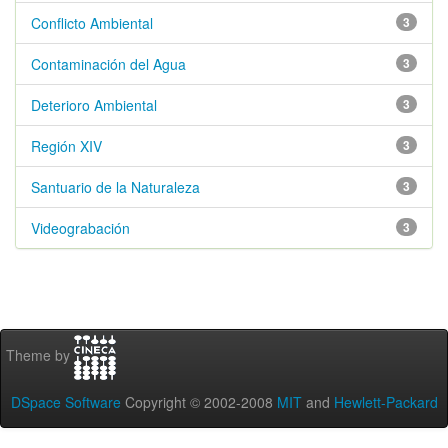
Conflicto Ambiental
3
Contaminación del Agua
3
Deterioro Ambiental
3
Región XIV
3
Santuario de la Naturaleza
3
Videograbación
3
Theme by
DSpace Software
Copyright © 2002-2008
MIT
and
Hewlett-Packard