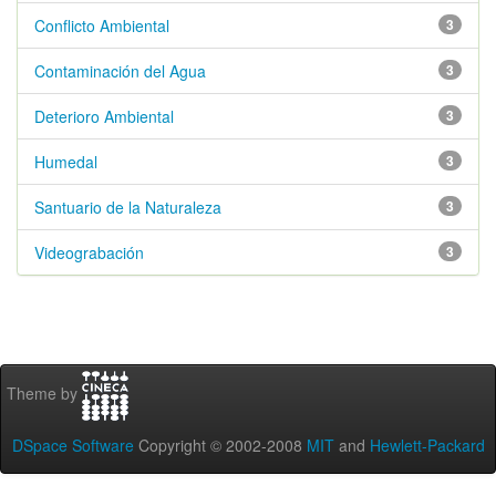
Conflicto Ambiental
3
Contaminación del Agua
3
Deterioro Ambiental
3
Humedal
3
Santuario de la Naturaleza
3
Videograbación
3
Theme by
DSpace Software
Copyright © 2002-2008
MIT
and
Hewlett-Packard