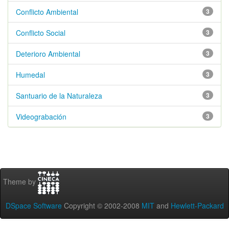
Conflicto Ambiental
3
Conflicto Social
3
Deterioro Ambiental
3
Humedal
3
Santuario de la Naturaleza
3
Videograbación
3
Theme by
DSpace Software
Copyright © 2002-2008
MIT
and
Hewlett-Packard