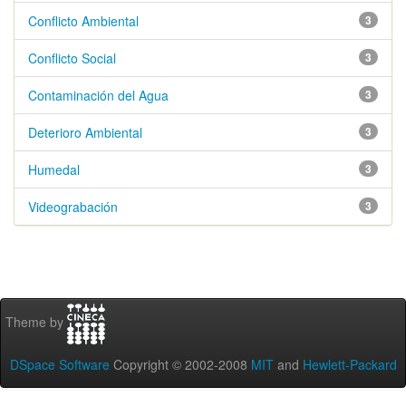
Conflicto Ambiental
3
Conflicto Social
3
Contaminación del Agua
3
Deterioro Ambiental
3
Humedal
3
Videograbación
3
Theme by
DSpace Software
Copyright © 2002-2008
MIT
and
Hewlett-Packard